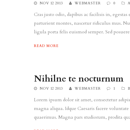
NOV 12 2013
WEBMASTER
0
Cras justo odio, dapibus ac facilisis in, egest
parturient montes, nascetur ridiculus mus. Nul
ligula porta felis euismod semper. Sed posuere c
READ MORE
Nihilne te nocturnum
NOV 12 2013
WEBMASTER
1
Lorem ipsum dolor sit amet, consectetur adipisi
magna aliqua. Idque Caesaris facere voluntate 
quaerimus. Magna pars studiorum, prodita quae