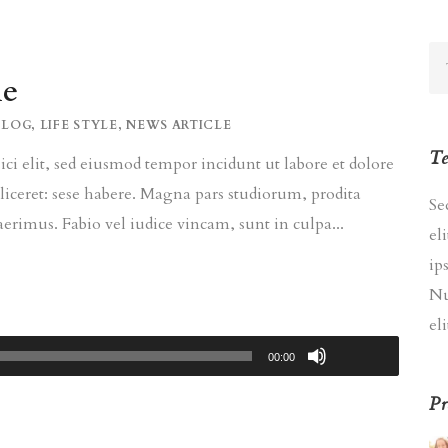
le
BLOG
,
LIFE STYLE
,
NEWS ARTICLE
Te
ci elit, sed eiusmod tempor incidunt ut labore et dolore
liceret: sese habere. Magna pars studiorum, prodita
Se
rimus. Fabio vel iudice vincam, sunt in culpa...
el
ip
Nu
eli
00:00
Pr