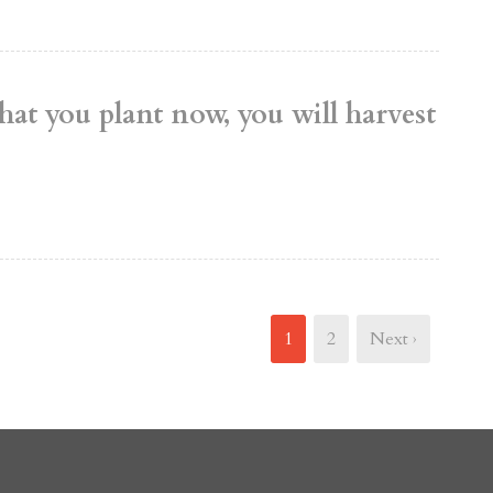
at you plant now, you will harvest
1
2
Next ›