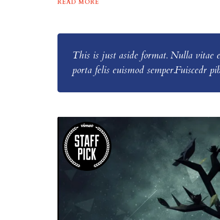
READ MORE
This is just aside format. Nulla vitae e
porta felis euismod semper.Fuiscedr pib