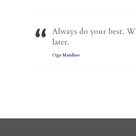
Always do your best. Wh
later.
Oga Mandino