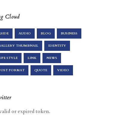
g Cloud
ASIDE
AUDIO
BLOG
BUSINESS
GALLERY THUMBNAIL
IDENTITY
LIFE STYLE
LINK
NEWS
POST FORMAT
QUOTE
VIDEO
itter
valid or expired token.