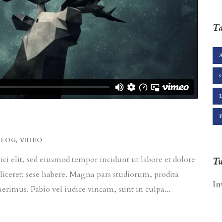
Ta
BLOG
,
VIDEO
ci elit, sed eiusmod tempor incidunt ut labore et dolore
Tw
liceret: sese habere. Magna pars studiorum, prodita
In
rimus. Fabio vel iudice vincam, sunt in culpa...