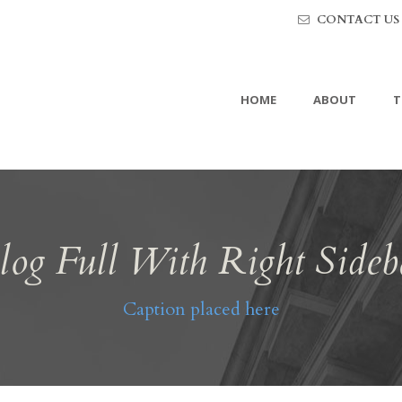
CONTACT US
HOME
ABOUT
T
log Full With Right Sideb
Caption placed here