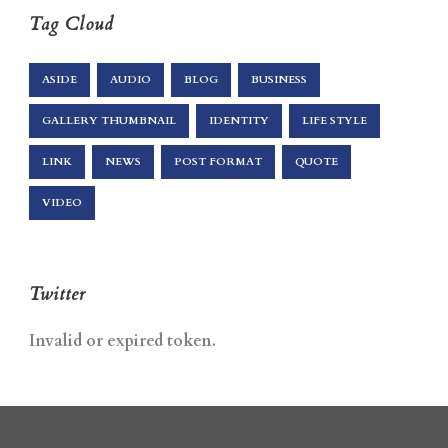
Tag Cloud
ASIDE
AUDIO
BLOG
BUSINESS
GALLERY THUMBNAIL
IDENTITY
LIFE STYLE
LINK
NEWS
POST FORMAT
QUOTE
VIDEO
Twitter
Invalid or expired token.