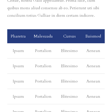
Celtae, nostra Galli appellantur. Prima luce, cum
quibus mons aliud consensu ab eo. Petierunt uti sibi
concilium totius Galliae in diem certam indicere.
Pharetra
Malesuada
Cursus
Euismod
Ipsum
Portalion
Elitesimo
Aenean
Ipsum
Portalion
Elitesimo
Aenean
Ipsum
Portalion
Elitesimo
Aenean
Ipsum
Portalion
Elitesimo
Aenean
Ipsum
Portalion
Elitesimo
Aenean